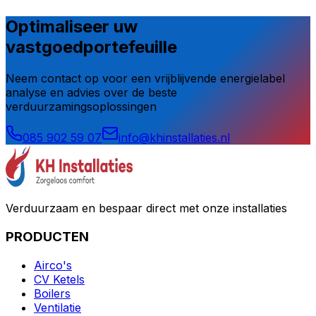
Optimaliseer uw
vastgoedportefeuille
Neem contact op voor een vrijblijvende energielabel
analyse en advies over de beste
verduurzamingsoplossingen
085 902 59 07
info@khinstallaties.nl
Verduurzaam en bespaar direct met onze installaties
PRODUCTEN
Airco's
CV Ketels
Boilers
Ventilatie