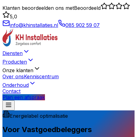
Klanten beoordeelden ons met
Beoordeeld
5,0
info@khinstallaties.nl
085 902 59 07
Diensten
Producten
Onze klanten
Over ons
Kenniscentrum
Onderhoud
Contact
Plan een afspraak
Energielabel optimalisatie
Voor
Vastgoedbeleggers