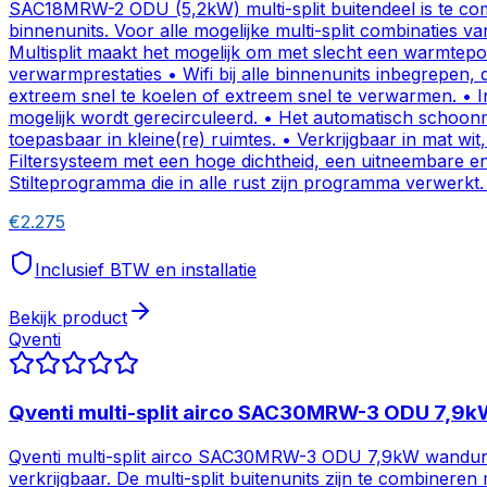
SAC18MRW-2 ODU (5,2kW) multi-split buitendeel is te com
binnenunits. Voor alle mogelijke multi-split combinaties 
Multisplit maakt het mogelijk om met slecht een warmtepo
verwarmprestaties • Wifi bij alle binnenunits inbegrepen
extreem snel te koelen of extreem snel te verwarmen. • I
mogelijk wordt gerecirculeerd. • Het automatisch schoo
toepasbaar in kleine(re) ruimtes. • Verkrijgbaar in mat w
Filtersysteem met een hoge dichtheid, een uitneembare 
Stilteprogramma die in alle rust zijn programma verwerkt.
€
2.275
Inclusief BTW en installatie
Bekijk product
Qventi
Qventi multi-split airco SAC30MRW-3 ODU 7,
Qventi multi-split airco SAC30MRW-3 ODU 7,9kW wandunit
verkrijgbaar. De multi-split buitenunits zijn te combi