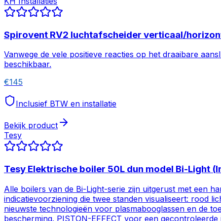
KH Installaties
Spirovent RV2 luchtafscheider verticaal/horizo
Vanwege de vele positieve reacties op het draaibare aans
beschikbaar.
€
145
Inclusief BTW en installatie
Bekijk product
Tesy
Tesy Elektrische boiler 50L dun model Bi-Light 
Alle boilers van de Bi-Light-serie zijn uitgerust met een
indicatievoorziening die twee standen visualiseert: rood
nieuwste technologieën voor plasmabooglassen en de toe
bescherming. PISTON-EFFECT voor een gecontroleerde in