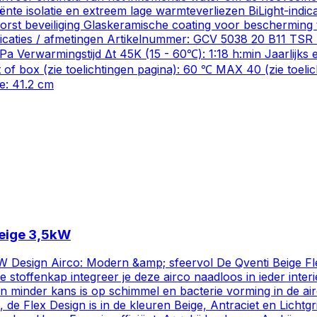
te isolatie en extreem lage warmteverliezen BiLight-indic
orst beveiliging Glaskeramische coating voor bescherming
caties / afmetingen Artikelnummer: GCV 5038 20 B11 TSR Ty
rwarmingstijd Δt 45K (15 - 60℃): 1:18 h:min Jaarlijks ele
ut of box (zie toelichtingen pagina): 60 ℃ MAX 40 (zie toel
te: 41.2 cm
beige 3,5kW
 Design Airco: Modern &amp; sfeervol De Qventi Beige Flex
 stoffenkap integreer je deze airco naadloos in ieder inte
en minder kans is op schimmel en bacterie vorming in de air
 de Flex Design is in de kleuren Beige, Antraciet en Lichtgri