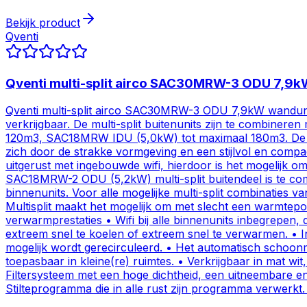
Bekijk product
Qventi
Qventi multi-split airco SAC30MRW-3 ODU 7,
Qventi multi-split airco SAC30MRW-3 ODU 7,9kW wandunit
verkrijgbaar. De multi-split buitenunits zijn te combi
120m3, SAC18MRW IDU (5,0kW) tot maximaal 180m3. De binn
zich door de strakke vormgeving en een stijlvol en compac
uitgerust met ingebouwde wifi, hierdoor is het mogelijk o
SAC18MRW-2 ODU (5,2kW) multi-split buitendeel is te com
binnenunits. Voor alle mogelijke multi-split combinaties 
Multisplit maakt het mogelijk om met slecht een warmtepo
verwarmprestaties • Wifi bij alle binnenunits inbegrepen
extreem snel te koelen of extreem snel te verwarmen. • I
mogelijk wordt gerecirculeerd. • Het automatisch schoo
toepasbaar in kleine(re) ruimtes. • Verkrijgbaar in mat w
Filtersysteem met een hoge dichtheid, een uitneembare 
Stilteprogramma die in alle rust zijn programma verwerkt.