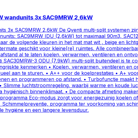
9kW wandunits 3x SAC9MRW 2,6kW
3x SAC9MRW 2,6kW De Qventi multi-split systemen zijn er i
 binnenunits: SAC9MRW IDU (2,6kW) tot maximaal 90m3, S
aar de volgende kleuren in het mat mat wit , beige en lich
itermate geschikt voor kleine(re) ruimtes. Alle combineerb
een afstand al te laten koelen, verwarmen, ventileren en o
ti SAC30MRW-3 ODU (7,9kW) multi-split buitendeel is te comb
angrijskte kenmerken • Koelen, verwarmen, ventileren en on
eel aan te sturen. • A++ voor de koelprestaties • A+ voor 
enen en programmeren op afstand. • Turbofunctie maakt het
 Slimme luchtstroomregeling, waarbij warme en koude lucht
ygiënisch binnenklimaat. • De compacte afmeting maken he
• Het programma Eco-modus zorgt voor energiezuinig koelen 
• Schimmelpreventie, programma ter voorkoming van schimme
le hygiëne en een langere levensduur.