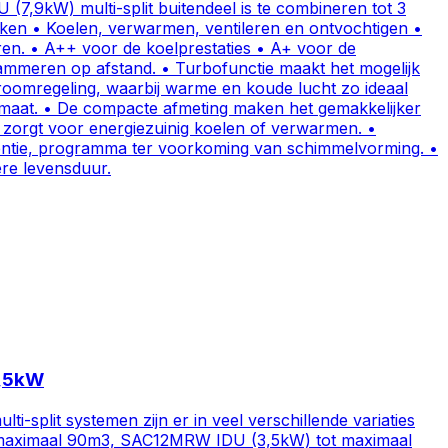
7,9kW) multi-split buitendeel is te combineren tot 3
merken • Koelen, verwarmen, ventileren en ontvochtigen •
uren. • A++ voor de koelprestaties • A+ voor de
rammeren op afstand. • Turbofunctie maakt het mogelijk
roomregeling, waarbij warme en koude lucht zo ideaal
imaat. • De compacte afmeting maken het gemakkelijker
us zorgt voor energiezuinig koelen of verwarmen. •
ventie, programma ter voorkoming van schimmelvorming. •
ere levensduur.
3,5kW
it systemen zijn er in veel verschillende variaties
tot maximaal 90m3, SAC12MRW IDU (3,5kW) tot maximaal