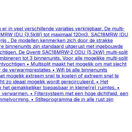
n veel verschillende variaties verkrijgbaar. De multi-
AC12MRW IDU (3,5kW) tot maximaal 120m3, SAC18MRW IDU
tgrijs . De modellen kenmerken zich door de strakke
are binnenunits zijn standaard uitgerust met ingebouwde
ntvochtigen. De Qventi SAC18MRW-2 ODU (5,2kW) multi-split
ineren tot 3 binnenunits. Voor alle mogelijke multi-split
tvochtigen • Multisplit maakt het mogelijk om met slecht
de verwarmprestaties • Wifi bij alle binnenunits
 mogelijk extreem snel te koelen of extreem snel te
 zo ideaal mogelijk wordt gerecirculeerd. • Het
t gemakkelijker toepasbaar in kleine(re) ruimtes. •
of verwarmen. • Filtersysteem met een hoge dichtheid, een
lvorming. • Stilteprogramma die in alle rust zijn