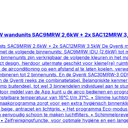
9kW wandunits SAC9MRW 2,6kW + 2x SAC12MRW 
s SAC9MRW 2,6kW + 2x SAC12MRW 3,5kW De Qventi multi-spl
neren met de volgende binnenunits: SAC9MRW IDU (2,6kW) 
enunits zijn verkrijgbaar de volgende kleuren in het mat 
t design, hierdoor uitermate geschikt voor kleine(re) ruim
m de airconditioning op een afstand al te laten koelen, ver
bineren tot 2 binnenunits. En de Qventi SAC30MRW-3 ODU (
van de Qventi reeks zie combinatietabel. Belangrijskte ken
mp buitendeel, tot wel 3 binnendelen individueel aan te st
, door middel van de App kunt u de airco bedienen en prog
nstelbare temperatuur van 16°C t/m 31°C. • Slimme luchtst
nmaakprogramma zorgt voor een extra hygiënisch binnenkl
it, beige, antraciet en lichtgrijs. • Het programma Eco-mod
en eenvoudig schoon te maken luchtfilters. • Schimmelpre
 • Zelfreinigingsfunctie, voor optimale hygiëne en een lang