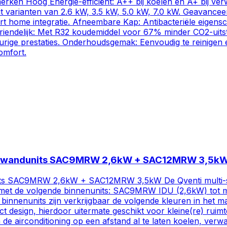
merken Hoog Energie-efficiënt: A++ bij koelen en A+ bij ver
split varianten van 2.6 kW, 3.5 kW, 5.0 kW, 7.0 kW. Geavance
art home integratie. Afneembare Kap: Antibacteriële eigen
euvriendelijk: Met R32 koudemiddel voor 67% minder CO2-ui
ge prestaties. Onderhoudsgemak: Eenvoudig te reinigen en 
omfort.
kW wandunits SAC9MRW 2,6kW + SAC12MRW 3,5k
 SAC9MRW 2,6kW + SAC12MRW 3,5kW De Qventi multi-split s
neren met de volgende binnenunits: SAC9MRW IDU (2,6kW) 
enunits zijn verkrijgbaar de volgende kleuren in het mat 
t design, hierdoor uitermate geschikt voor kleine(re) ruim
m de airconditioning op een afstand al te laten koelen, ver