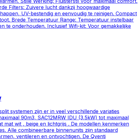
warmen. Stille Werking: Fluisterstil voor maximaal comfort.
erde Filters: Zuivere lucht dankzij hoogwaardige
schappen, UV-bestendig en eenvoudig te reinigen. Compact
tstoot. Brede Temperatuur Range: Temperatuur instelbaar
te onderhouden. Inclusief Wifi-kit: Voor gemakkelijke
W
ystemen zijn er in veel verschillende variaties
tot maximaal 90m3, SAC12MRW IDU (3,5kW) tot maximaal
mat wit , beige en lichtgrijs . De modellen kenmerken
tes. Alle combineerbare binnenunits zijn standaard
warmen, ventileren en ontvochtigen. De Qventi