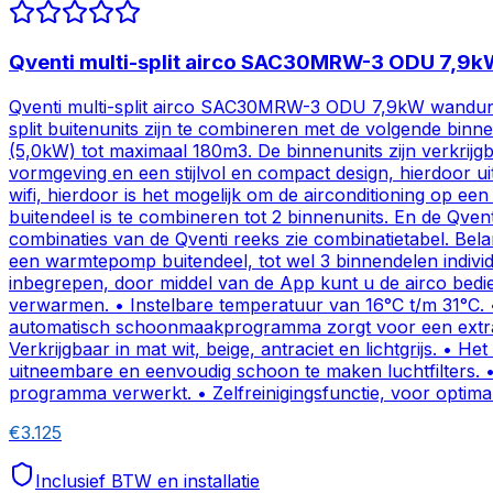
Qventi multi-split airco SAC30MRW-3 ODU 7,
Qventi multi-split airco SAC30MRW-3 ODU 7,9kW wandunits 
split buitenunits zijn te combineren met de volgende
(5,0kW) tot maximaal 180m3. De binnenunits zijn verkrijgb
vormgeving en een stijlvol en compact design, hierdoor u
wifi, hierdoor is het mogelijk om de airconditioning op 
buitendeel is te combineren tot 2 binnenunits. En de Qven
combinaties van de Qventi reeks zie combinatietabel. Bel
een warmtepomp buitendeel, tot wel 3 binnendelen individu
inbegrepen, door middel van de App kunt u de airco bedi
verwarmen. • Instelbare temperatuur van 16°C t/m 31°C. •
automatisch schoonmaakprogramma zorgt voor een extra h
Verkrijgbaar in mat wit, beige, antraciet en lichtgrijs. 
uitneembare en eenvoudig schoon te maken luchtfilters. 
programma verwerkt. • Zelfreinigingsfunctie, voor optima
€
3.125
Inclusief BTW en installatie