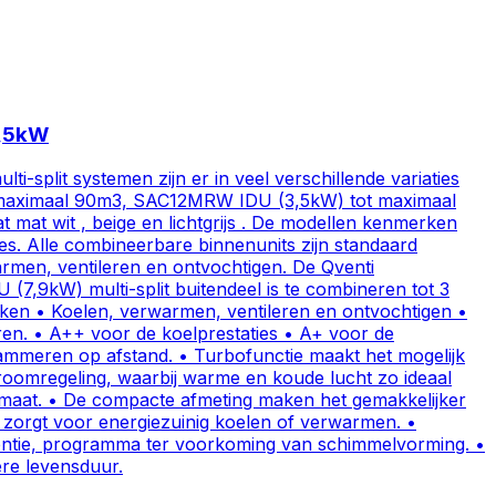
3,5kW
it systemen zijn er in veel verschillende variaties
tot maximaal 90m3, SAC12MRW IDU (3,5kW) tot maximaal
mat wit , beige en lichtgrijs . De modellen kenmerken
tes. Alle combineerbare binnenunits zijn standaard
warmen, ventileren en ontvochtigen. De Qventi
7,9kW) multi-split buitendeel is te combineren tot 3
merken • Koelen, verwarmen, ventileren en ontvochtigen •
uren. • A++ voor de koelprestaties • A+ voor de
rammeren op afstand. • Turbofunctie maakt het mogelijk
roomregeling, waarbij warme en koude lucht zo ideaal
imaat. • De compacte afmeting maken het gemakkelijker
us zorgt voor energiezuinig koelen of verwarmen. •
ventie, programma ter voorkoming van schimmelvorming. •
ere levensduur.