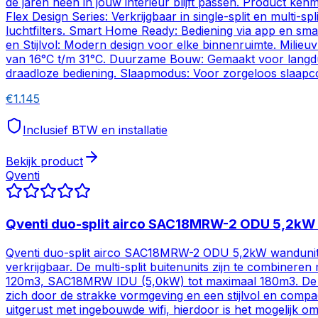
de jaren heen in jouw interieur blijft passen. Product ken
Flex Design Series: Verkrijgbaar in single-split en multi-
luchtfilters. Smart Home Ready: Bediening via app en sm
en Stijlvol: Modern design voor elke binnenruimte. Mili
van 16°C t/m 31°C. Duurzame Bouw: Gemaakt voor langduri
draadloze bediening. Slaapmodus: Voor zorgeloos slaapc
€
1.145
Inclusief BTW en installatie
Bekijk product
Qventi
Qventi duo-split airco SAC18MRW-2 ODU 5,2
Qventi duo-split airco SAC18MRW-2 ODU 5,2kW wandunits
verkrijgbaar. De multi-split buitenunits zijn te combi
120m3, SAC18MRW IDU (5,0kW) tot maximaal 180m3. De binn
zich door de strakke vormgeving en een stijlvol en compac
uitgerust met ingebouwde wifi, hierdoor is het mogelijk o