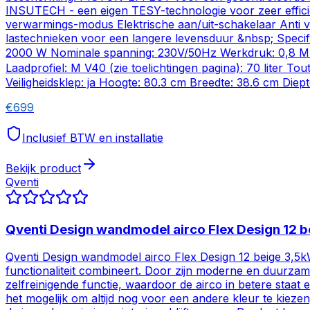
INSUTECH - een eigen TESY-technologie voor zeer efficiën
verwarmings-modus Elektrische aan/uit-schakelaar Anti v
lastechnieken voor een langere levensduur &nbsp; Specifi
2000 W Nominale spanning: 230V/50Hz Werkdruk: 0,8 MPa Ve
Laadprofiel: M V40 (zie toelichtingen pagina): 70 liter To
Veiligheidsklep: ja Hoogte: 80.3 cm Breedte: 38.6 cm Diep
€
699
Inclusief BTW en installatie
Bekijk product
Qventi
Qventi Design wandmodel airco Flex Design 12 
Qventi Design wandmodel airco Flex Design 12 beige 3,5kW
functionaliteit combineert. Door zijn moderne en duurzame
zelfreinigende functie, waardoor de airco in betere staat 
het mogelijk om altijd nog voor een andere kleur te kiezen,