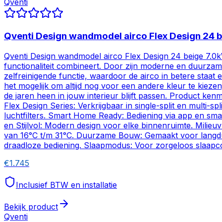
Qventi
Qventi Design wandmodel airco Flex Design 24 
Qventi Design wandmodel airco Flex Design 24 beige 7.0kW
functionaliteit combineert. Door zijn moderne en duurzame
zelfreinigende functie, waardoor de airco in betere staat 
het mogelijk om altijd nog voor een andere kleur te kiezen,
de jaren heen in jouw interieur blijft passen. Product ken
Flex Design Series: Verkrijgbaar in single-split en multi-
luchtfilters. Smart Home Ready: Bediening via app en sm
en Stijlvol: Modern design voor elke binnenruimte. Mili
van 16°C t/m 31°C. Duurzame Bouw: Gemaakt voor langduri
draadloze bediening. Slaapmodus: Voor zorgeloos slaapc
€
1.745
Inclusief BTW en installatie
Bekijk product
Qventi