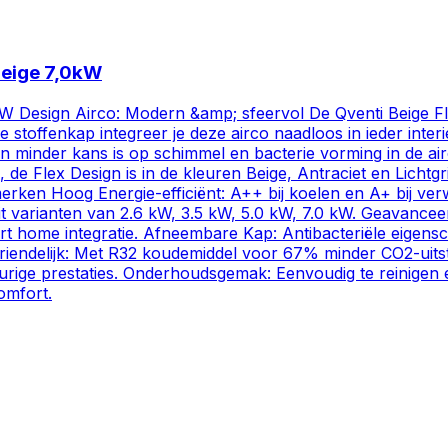
beige 7,0kW
 Design Airco: Modern &amp; sfeervol De Qventi Beige Flex
 stoffenkap integreer je deze airco naadloos in ieder inte
en minder kans is op schimmel en bacterie vorming in de air
 de Flex Design is in de kleuren Beige, Antraciet en Lichtgri
merken Hoog Energie-efficiënt: A++ bij koelen en A+ bij ver
split varianten van 2.6 kW, 3.5 kW, 5.0 kW, 7.0 kW. Geavance
art home integratie. Afneembare Kap: Antibacteriële eigen
euvriendelijk: Met R32 koudemiddel voor 67% minder CO2-ui
ge prestaties. Onderhoudsgemak: Eenvoudig te reinigen en 
omfort.